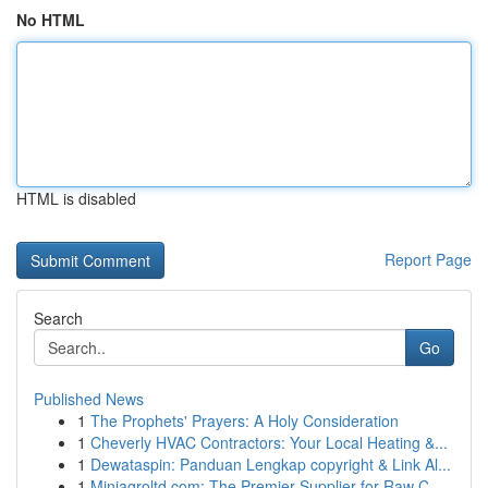
No HTML
HTML is disabled
Report Page
Search
Go
Published News
1
The Prophets' Prayers: A Holy Consideration
1
Cheverly HVAC Contractors: Your Local Heating &...
1
Dewataspin: Panduan Lengkap copyright & Link Al...
1
Miniagroltd.com: The Premier Supplier for Raw C...