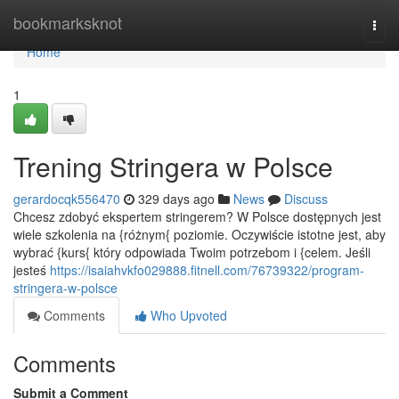
Home
bookmarksknot
Togg
navi
Home
1
Trening Stringera w Polsce
gerardocqk556470
329 days ago
News
Discuss
Chcesz zdobyć ekspertem stringerem? W Polsce dostępnych jest
wiele szkolenia na {różnym{ poziomie. Oczywiście istotne jest, aby
wybrać {kurs{ który odpowiada Twoim potrzebom i {celem. Jeśli
jesteś
https://isaiahvkfo029888.fitnell.com/76739322/program-
stringera-w-polsce
Comments
Who Upvoted
Comments
Submit a Comment