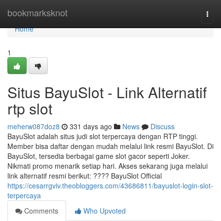
Home
bookmarksknot
Togg
navi
Home
1
Situs BayuSlot - Link Alternatif
rtp slot
meherw087doz8
331 days ago
News
Discuss
BayuSlot adalah situs judi slot terpercaya dengan RTP tinggi.
Member bisa daftar dengan mudah melalui link resmi BayuSlot. Di
BayuSlot, tersedia berbagai game slot gacor seperti Joker.
Nikmati promo menarik setiap hari. Akses sekarang juga melalui
link alternatif resmi berikut: ???? BayuSlot Official
https://cesarrgviv.theobloggers.com/43686811/bayuslot-login-slot-
terpercaya
Comments
Who Upvoted