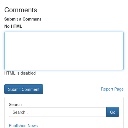
Comments
Submit a Comment
No HTML
HTML is disabled
Report Page
Search
Go
Published News