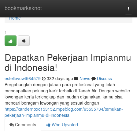
Home
bookmarksknot
Togg
navi
Home
1
Dapatkan Pekerjaan Impianmu
di Indonesia!
estellevowt564579
332 days ago
News
Discuss
Bergabunglah dengan jutaan para profesional yang telah
mendapatkan peluang karir terbaik di Tanah Air. Dengan website
lowongan kerja terlengkap dan mudah digunakan, kamu bisa
mencari beragam lowongan yang sesuai dengan
https://xandernoxc153152.mpeblog.com/65535734/temukan-
pekerjaan-impianmu-di-indonesia
Comments
Who Upvoted