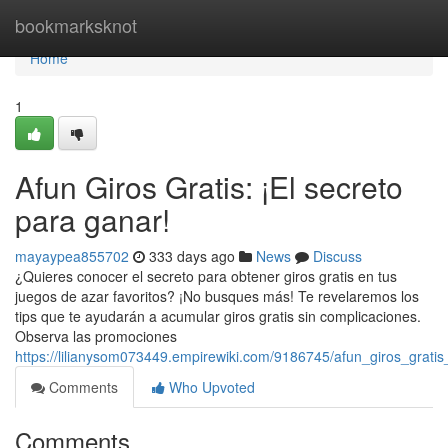
Home
bookmarksknot
Home
1
Afun Giros Gratis: ¡El secreto
para ganar!
mayaypea855702
333 days ago
News
Discuss
¿Quieres conocer el secreto para obtener giros gratis en tus
juegos de azar favoritos? ¡No busques más! Te revelaremos los
tips que te ayudarán a acumular giros gratis sin complicaciones.
Observa las promociones
https://lilianysom073449.empirewiki.com/9186745/afun_giros_grati
Comments
Who Upvoted
Comments