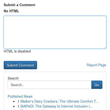
Submit a Comment
No HTML
HTML is disabled
Report Page
Search
Go
Published News
1
Walker's Dairy Crackers: The Ultimate Comfort T...
1
SIAP4DI: The Gateway to Internet Inclusion i...