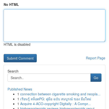
No HTML
HTML is disabled
Report Page
Search
Go
Published News
1
connection between cigarette smoking and neopla...
1
เรียนรู้ สล็อตPG: คู่มือ ฉบับ สมบูรณ์ ของ มือใหม่
1
Acquire 4-ACO-copyright Digitally : A Compr...
1
highgearsteroids reviews highgearsteroids reput...