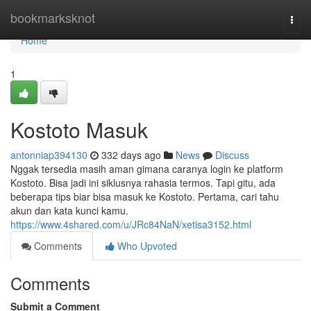
Home
bookmarksknot
Togg
navi
Home
1
Kostoto Masuk
antonniap394130
332 days ago
News
Discuss
Nggak tersedia masih aman gimana caranya login ke platform
Kostoto. Bisa jadi ini siklusnya rahasia termos. Tapi gitu, ada
beberapa tips biar bisa masuk ke Kostoto. Pertama, cari tahu
akun dan kata kunci kamu.
https://www.4shared.com/u/JRc84NaN/xetisa3152.html
Comments
Who Upvoted
Comments
Submit a Comment