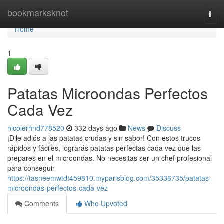
Home
bookmarksknot
Togg
navi
Home
1
Patatas Microondas Perfectos
Cada Vez
nicolerhnd778520
332 days ago
News
Discuss
¡Dile adiós a las patatas crudas y sin sabor! Con estos trucos
rápidos y fáciles, lograrás patatas perfectas cada vez que las
prepares en el microondas. No necesitas ser un chef profesional
para conseguir
https://tasneemwtdt459810.myparisblog.com/35336735/patatas-
microondas-perfectos-cada-vez
Comments
Who Upvoted