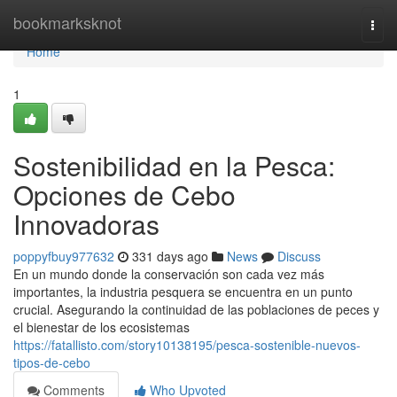
Home
bookmarksknot
Togg
navi
Home
1
Sostenibilidad en la Pesca:
Opciones de Cebo
Innovadoras
poppyfbuy977632
331 days ago
News
Discuss
En un mundo donde la conservación son cada vez más
importantes, la industria pesquera se encuentra en un punto
crucial. Asegurando la continuidad de las poblaciones de peces y
el bienestar de los ecosistemas
https://fatallisto.com/story10138195/pesca-sostenible-nuevos-
tipos-de-cebo
Comments
Who Upvoted