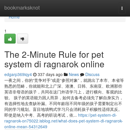
Home
bookmarksknot
Togg
navi
Home
1
The 2-Minute Rule for pet
system di ragnarok online
edgarp369iqy4
337 days ago
News
Discuss
一夜之间，你的“竞争对手”或是“参照对象”，就跳出了本市、本省等
熟悉的范畴，你就能和北上广深、港澳、日韩、东南亚、欧洲那些
英语非母语的孩子，共同在这门外语学习上，进行横向、客观的比
较。 孩子的英语能力因人而异，如何去备考必须先了解自身实力，
有选择性地去查缺补漏。不同年龄段不同年级的孩子需要制定出不
同的学习规划。盲目地填鸭式学习只会消耗孩子积极性适得其反。
即使是纳入中考、高考的听说考试，依...
https://pet-system-di-
ragnarok-on75022.isblog.net/what-does-pet-system-di-ragnarok-
online-mean-54312649