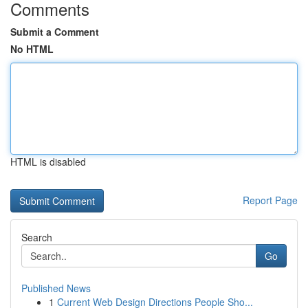
Comments
Submit a Comment
No HTML
HTML is disabled
Report Page
Search
Go
Published News
1
Current Web Design Directions People Sho...