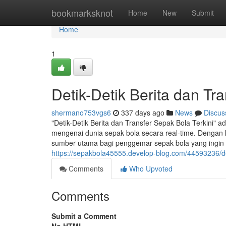
Home
bookmarksknot
Home
New
Submit
Home
1
Detik-Detik Berita dan Tr
shermano753vgs6
337 days ago
News
Discus
"Detik-Detik Berita dan Transfer Sepak Bola Terkini" 
mengenai dunia sepak bola secara real-time. Dengan 
sumber utama bagi penggemar sepak bola yang ingin s
https://sepakbola45555.develop-blog.com/44593236/deti
Comments
Who Upvoted
Comments
Submit a Comment