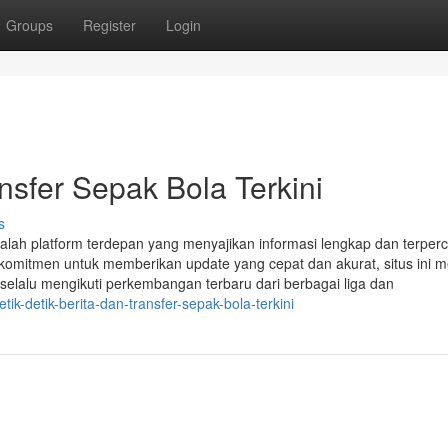
Groups
Register
Login
ansfer Sepak Bola Terkini
s
adalah platform terdepan yang menyajikan informasi lengkap dan terper
komitmen untuk memberikan update yang cepat dan akurat, situs ini m
elalu mengikuti perkembangan terbaru dari berbagai liga dan
k-detik-berita-dan-transfer-sepak-bola-terkini