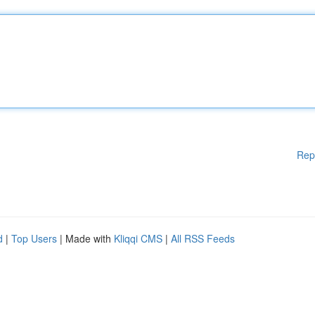
Rep
d
|
Top Users
| Made with
Kliqqi CMS
|
All RSS Feeds