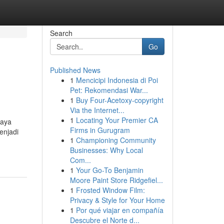
Search
Go
Published News
1
Mencicipi Indonesia di Poi
Pet: Rekomendasi War...
1
Buy Four-Acetoxy-copyright
Via the Internet...
1
Locating Your Premier CA
caya
Firms in Gurugram
enjadi
1
Championing Community
Businesses: Why Local
Com...
1
Your Go-To Benjamin
Moore Paint Store Ridgefiel...
1
Frosted Window Film:
Privacy & Style for Your Home
1
Por qué viajar en compañía
Descubre el Norte d...