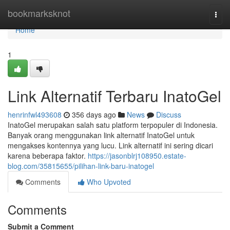
Home
bookmarksknot
Togg
navi
Home
1
Link Alternatif Terbaru InatoGel
henrinfwl493608
356 days ago
News
Discuss
InatoGel merupakan salah satu platform terpopuler di Indonesia.
Banyak orang menggunakan link alternatif InatoGel untuk
mengakses kontennya yang lucu. Link alternatif ini sering dicari
karena beberapa faktor.
https://jasonblrj108950.estate-
blog.com/35815655/pilihan-link-baru-inatogel
Comments
Who Upvoted
Comments
Submit a Comment