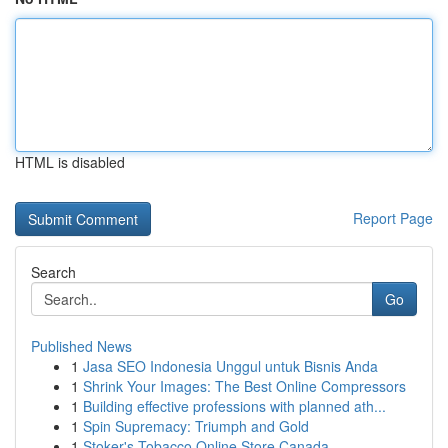
HTML is disabled
Report Page
Search
Go
Published News
1
Jasa SEO Indonesia Unggul untuk Bisnis Anda
1
Shrink Your Images: The Best Online Compressors
1
Building effective professions with planned ath...
1
Spin Supremacy: Triumph and Gold
1
Stoker's Tobacco Online Store Canada