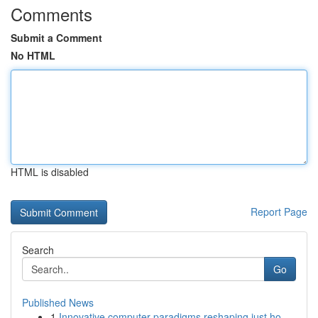
Comments
Submit a Comment
No HTML
HTML is disabled
Report Page
Search
Go
Published News
1
Innovative computer paradigms reshaping just ho...