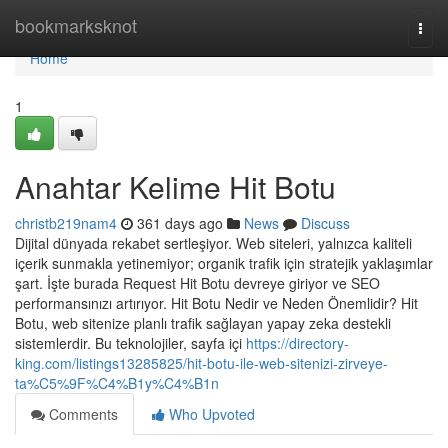
Home
bookmarksknot
Togg
navi
Home
1
Anahtar Kelime Hit Botu
christb219nam4
361 days ago
News
Discuss
Dijital dünyada rekabet sertleşiyor. Web siteleri, yalnızca kaliteli
içerik sunmakla yetinemiyor; organik trafik için stratejik yaklaşımlar
şart. İşte burada Request Hit Botu devreye giriyor ve SEO
performansınızı artırıyor. Hit Botu Nedir ve Neden Önemlidir? Hit
Botu, web sitenize planlı trafik sağlayan yapay zeka destekli
sistemlerdir. Bu teknolojiler, sayfa içi
https://directory-
king.com/listings13285825/hit-botu-ile-web-sitenizi-zirveye-
ta%C5%9F%C4%B1y%C4%B1n
Comments
Who Upvoted