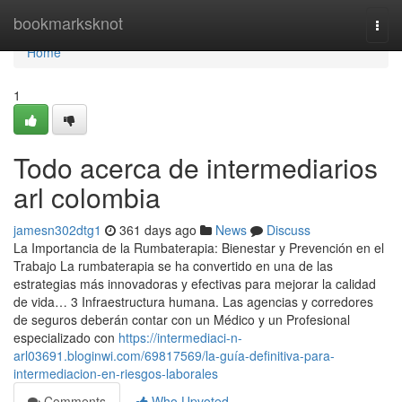
Home
bookmarksknot
Togg
navi
Home
1
Todo acerca de intermediarios
arl colombia
jamesn302dtg1
361 days ago
News
Discuss
La Importancia de la Rumbaterapia: Bienestar y Prevención en el
Trabajo La rumbaterapia se ha convertido en una de las
estrategias más innovadoras y efectivas para mejorar la calidad
de vida… 3 Infraestructura humana. Las agencias y corredores
de seguros deberán contar con un Médico y un Profesional
especializado con
https://intermediaci-n-
arl03691.bloginwi.com/69817569/la-guía-definitiva-para-
intermediacion-en-riesgos-laborales
Comments
Who Upvoted