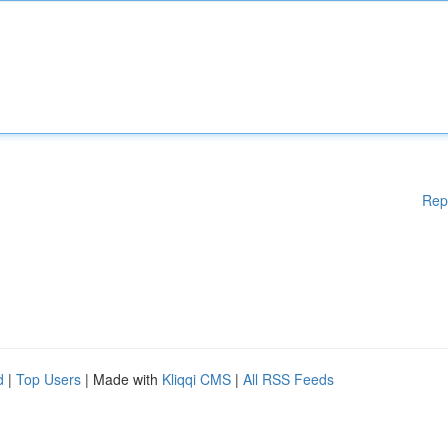
Rep
d
|
Top Users
| Made with
Kliqqi CMS
|
All RSS Feeds