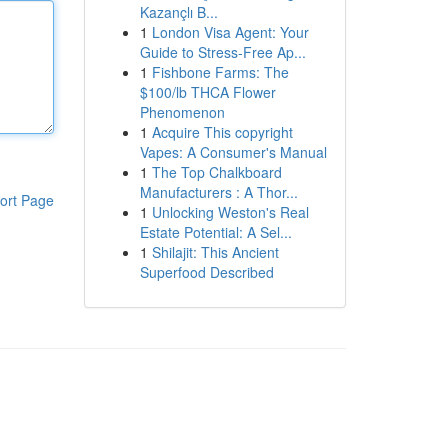
Kazançlı B...
1
London Visa Agent: Your
Guide to Stress-Free Ap...
1
Fishbone Farms: The
$100/lb THCA Flower
Phenomenon
1
Acquire This copyright
Vapes: A Consumer's Manual
1
The Top Chalkboard
Manufacturers : A Thor...
ort Page
1
Unlocking Weston's Real
Estate Potential: A Sel...
1
Shilajit: This Ancient
Superfood Described