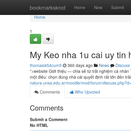
Home
bookmarksknot
Home
New
Submit
Home
1
My Keo nha 1u cai uy tin 
thomasi454cum5
360 days ago
News
Discuss
">website Giới thiệu — chia sẻ từ trải nghiệm cá nhân
một điều: chọn đúng nhà cái quyết định rất lớn đến tr
natura.unsa.edu.ar/moodle/mod/forum/discuss.php?d
Comments
Who Upvoted
Comments
Submit a Comment
No HTML