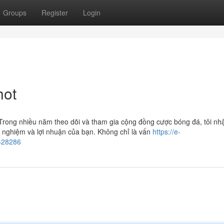
Groups
Register
Login
hot
 Trong nhiều năm theo dõi và tham gia cộng đồng cược bóng đá, tôi nh
ải nghiệm và lợi nhuận của bạn. Không chỉ là vấn
https://e-
=28286