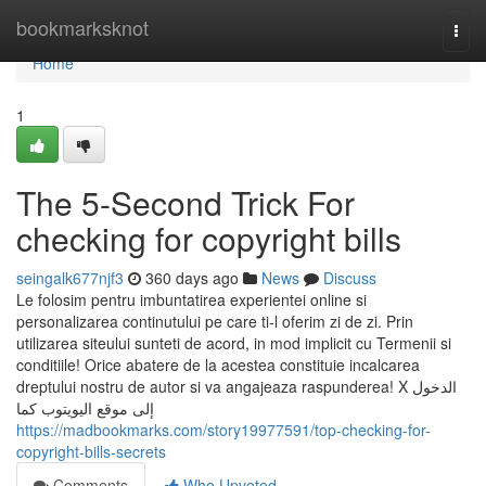
Home
bookmarksknot
Togg
navi
Home
1
The 5-Second Trick For
checking for copyright bills
seingalk677njf3
360 days ago
News
Discuss
Le folosim pentru imbuntatirea experientei online si
personalizarea continutului pe care ti-l oferim zi de zi. Prin
utilizarea siteului sunteti de acord, in mod implicit cu Termenii si
conditiile! Orice abatere de la acestea constituie incalcarea
dreptului nostru de autor si va angajeaza raspunderea! X الدخول
إلى موقع اليويتوب كما
https://madbookmarks.com/story19977591/top-checking-for-
copyright-bills-secrets
Comments
Who Upvoted