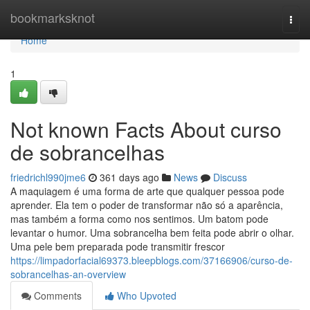
Home
bookmarksknot
Togg
navi
Home
1
Not known Facts About curso
de sobrancelhas
friedrichl990jme6
361 days ago
News
Discuss
A maquiagem é uma forma de arte que qualquer pessoa pode
aprender. Ela tem o poder de transformar não só a aparência,
mas também a forma como nos sentimos. Um batom pode
levantar o humor. Uma sobrancelha bem feita pode abrir o olhar.
Uma pele bem preparada pode transmitir frescor
https://limpadorfacial69373.bleepblogs.com/37166906/curso-de-
sobrancelhas-an-overview
Comments
Who Upvoted