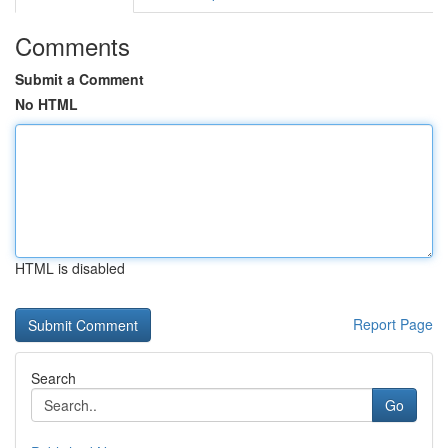
Comments
Submit a Comment
No HTML
HTML is disabled
Report Page
Search
Go