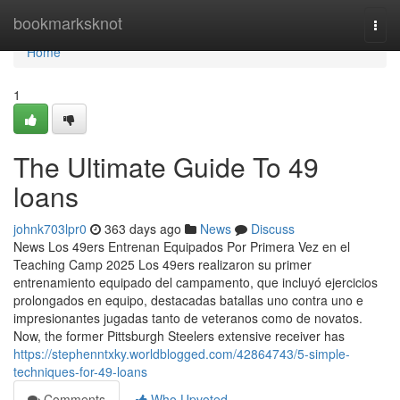
Home
bookmarksknot
Togg
navi
Home
1
The Ultimate Guide To 49
loans
johnk703lpr0
363 days ago
News
Discuss
News Los 49ers Entrenan Equipados Por Primera Vez en el
Teaching Camp 2025 Los 49ers realizaron su primer
entrenamiento equipado del campamento, que incluyó ejercicios
prolongados en equipo, destacadas batallas uno contra uno e
impresionantes jugadas tanto de veteranos como de novatos.
Now, the former Pittsburgh Steelers extensive receiver has
https://stephenntxky.worldblogged.com/42864743/5-simple-
techniques-for-49-loans
Comments
Who Upvoted