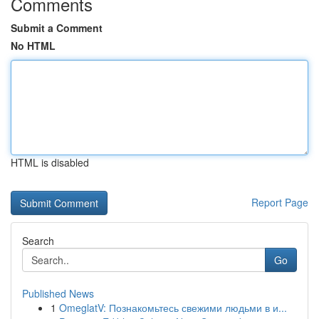
Comments
Submit a Comment
No HTML
HTML is disabled
Report Page
Search
Go
Published News
1
OmeglatV: Познакомьтесь свежими людьми в и...