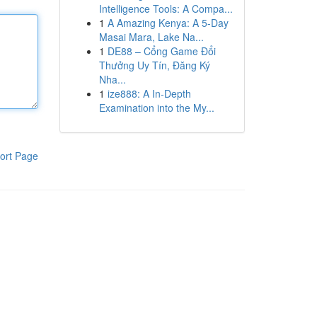
Intelligence Tools: A Compa...
1
A Amazing Kenya: A 5-Day
Masai Mara, Lake Na...
1
DE88 – Cổng Game Đổi
Thưởng Uy Tín, Đăng Ký
Nha...
1
ize888: A In-Depth
Examination into the My...
ort Page