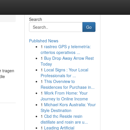
Search
Go
Published News
1
rastreo GPS y telemetría:
criterios operativos ...
1
Buy Drop Away Arrow Rest
Today
1
Local Signs : Your Local
r tragen
Professionals for ...
die
1
This Overview to
Residences for Purchase in...
1
Work From Home: Your
Journey to Online Income
1
Michael Kors Australia: Your
Style Destination
1
Cbd thc Reside resin
distillate and rosin are u...
1
Leading Artificial