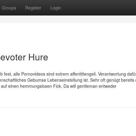
Groups
Register
Login
devoter Hure
b fest, alle Pornovideos sind extrem affentittengeil. Verantwortung dafü
enschaftliches Gebumse Lebenseinstellung ist. Sehr oft genügt bereits 
st auf einen hemmungslosen Fick. Da will gentleman entweder