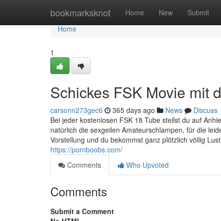
Home
bookmarksknot
Home
New
Submit
Home
1
Schickes FSK Movie mit 
carsonn273gec6
365 days ago
News
Discuss
Bei jeder kostenlosen FSK 18 Tube stellst du auf Anhie
natürlich die sexgeilen Amateurschlampen, für die leid
Vorstellung und du bekommst ganz plötzlich völlig Lu
https://pornboobs.com/
Comments
Who Upvoted
Comments
Submit a Comment