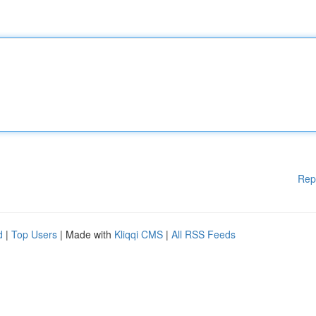
Rep
d
|
Top Users
| Made with
Kliqqi CMS
|
All RSS Feeds