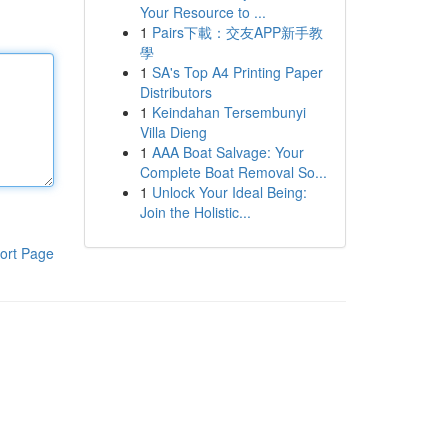
Your Resource to ...
1
Pairs下載：交友APP新手教
學
1
SA's Top A4 Printing Paper
Distributors
1
Keindahan Tersembunyi
Villa Dieng
1
AAA Boat Salvage: Your
Complete Boat Removal So...
1
Unlock Your Ideal Being:
Join the Holistic...
ort Page