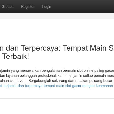
Groups
Register
Login
in dan Terpercaya: Tempat Main S
Terbaik!
terjamin yang menawarkan pengalaman bermain slot online paling gaco
dan layanan pelanggan profesional, kami menjamin setiap pemain mer
ainan slot favorit. Bergabunglah sekarang dan rasakan peluang besar 
-slot-terjamin-dan-terpercaya-tempat-main-slot-gacor-dengan-keamanan-