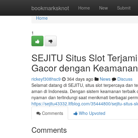
Home
bookmarksknot
Home
New
Submit
Home
1
SEJITU Situs Slot Terjam
Gacor dengan Keamanan 
rickeyf308hsc9
364 days ago
News
Discuss
Selamat datang di SEJITU, situs slot terpercaya dan 
aman di Indonesia. Dengan sistem keamanan terbaik 
nyaman dan terlindungi saat menikmati berbagai perm
https://sejitu43332.ltfblog.com/35444800/sejitu-situs
Comments
Who Upvoted
Comments