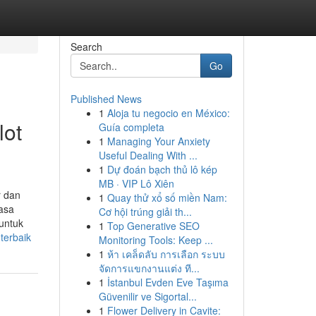
Search
Go
Published News
1
Aloja tu negocio en México:
lot
Guía completa
1
Managing Your Anxiety
Useful Dealing With ...
1
Dự đoán bạch thủ lô kép
MB · VIP Lô Xiên
r dan
1
Quay thử xổ số miền Nam:
asa
Cơ hội trúng giải th...
untuk
1
Top Generative SEO
terbaik
Monitoring Tools: Keep ...
1
ห้า เคล็ดลับ การเลือก ระบบ
จัดการแขกงานแต่ง ที...
1
İstanbul Evden Eve Taşıma
Güvenilir ve Sigortal...
1
Flower Delivery in Cavite: