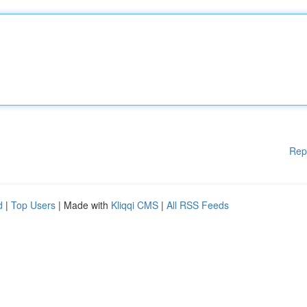
Rep
d
|
Top Users
| Made with
Kliqqi CMS
|
All RSS Feeds