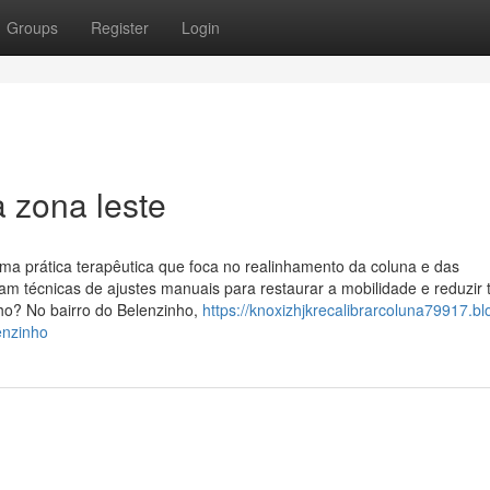
Groups
Register
Login
 zona leste
uma prática terapêutica que foca no realinhamento da coluna e das
izam técnicas de ajustes manuais para restaurar a mobilidade e reduzir
ho? No bairro do Belenzinho,
https://knoxizhjkrecalibrarcoluna79917.bl
enzinho