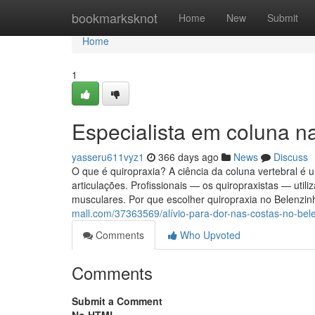
Home
bookmarksknot
Home
New
Submit
Home
1
Especialista em coluna na
yasseru611vyz1
366 days ago
News
Discuss
O que é quiropraxia? A ciência da coluna vertebral é 
articulações. Profissionais — os quiropraxistas — util
musculares. Por que escolher quiropraxia no Belenzin
mall.com/37363569/alívio-para-dor-nas-costas-no-bel
Comments
Who Upvoted
Comments
Submit a Comment