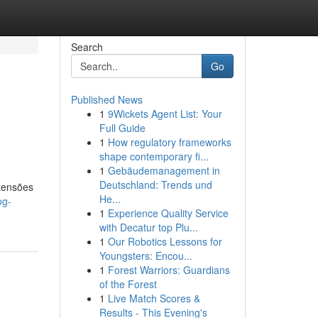
Search
Go
Published News
1
9Wickets Agent List: Your
Full Guide
1
How regulatory frameworks
shape contemporary fi...
1
Gebäudemanagement in
Deutschland: Trends und
 tensões
He...
og-
1
Experience Quality Service
with Decatur top Plu...
1
Our Robotics Lessons for
Youngsters: Encou...
1
Forest Warriors: Guardians
of the Forest
1
Live Match Scores &
Results - This Evening's