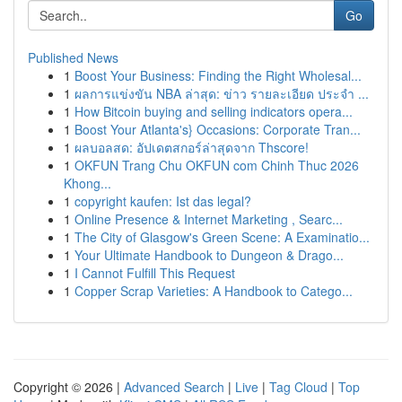
Go
Published News
1
Boost Your Business: Finding the Right Wholesal...
1
ผลการแข่งขัน NBA ล่าสุด: ข่าว รายละเอียด ประจำ ...
1
How Bitcoin buying and selling indicators opera...
1
Boost Your Atlanta's} Occasions: Corporate Tran...
1
ผลบอลสด: อัปเดตสกอร์ล่าสุดจาก Thscore!
1
OKFUN Trang Chu OKFUN com Chinh Thuc 2026
Khong...
1
copyright kaufen: Ist das legal?
1
Online Presence & Internet Marketing , Searc...
1
The City of Glasgow's Green Scene: A Examinatio...
1
Your Ultimate Handbook to Dungeon & Drago...
1
I Cannot Fulfill This Request
1
Copper Scrap Varieties: A Handbook to Catego...
Copyright © 2026 |
Advanced Search
|
Live
|
Tag Cloud
|
Top