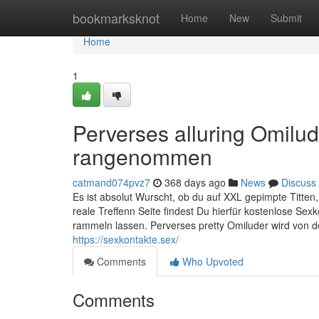
Home
bookmarksknot
Home
New
Submit
Home
1
Perverses alluring Omilud
rangenommen
catmand074pvz7
368 days ago
News
Discuss
Es ist absolut Wurscht, ob du auf XXL gepimpte Titte
reale Treffenn Seite findest Du hierfür kostenlose Se
rammeln lassen. Perverses pretty Omiluder wird von 
https://sexkontakte.sex/
Comments
Who Upvoted
Comments