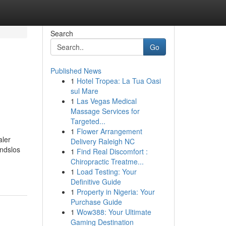
Search
Go
Published News
1
Hotel Tropea: La Tua Oasi
sul Mare
1
Las Vegas Medical
Massage Services for
Targeted...
1
Flower Arrangement
aler
Delivery Raleigh NC
andslos
1
Find Real Discomfort :
Chiropractic Treatme...
1
Load Testing: Your
Definitive Guide
1
Property in Nigeria: Your
Purchase Guide
1
Wow388: Your Ultimate
Gaming Destination