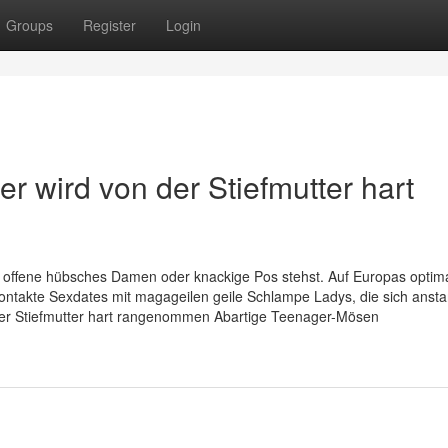
Groups
Register
Login
er wird von der Stiefmutter hart
n, offene hübsches Damen oder knackige Pos stehst. Auf Europas optim
xkontakte Sexdates mit magageilen geile Schlampe Ladys, die sich anst
der Stiefmutter hart rangenommen Abartige Teenager-Mösen