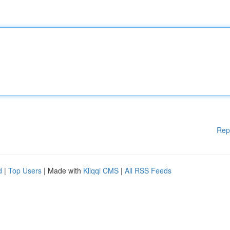
Rep
d
|
Top Users
| Made with
Kliqqi CMS
|
All RSS Feeds