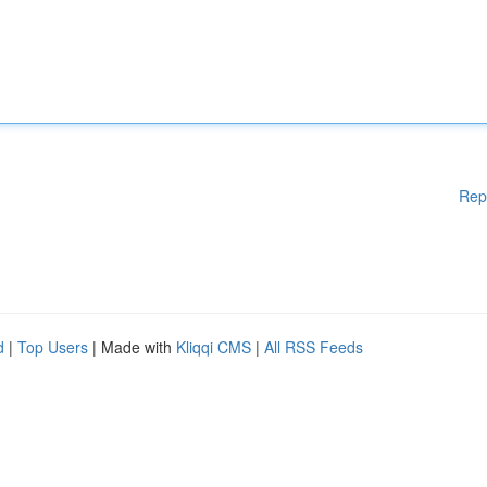
Rep
d
|
Top Users
| Made with
Kliqqi CMS
|
All RSS Feeds