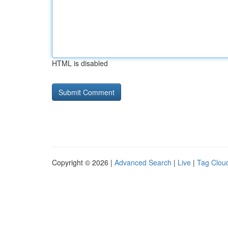
HTML is disabled
Copyright © 2026 |
Advanced Search
|
Live
|
Tag Clou