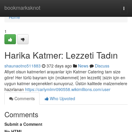
Home
bookmarksknot
Togg
navi
Home
1
Harika Katmer: Lezzeti Tadın
shaunaotno511883
372 days ago
News
Discuss
Afiyet olsun katmerleri arayanlar için Katmer Catering tam size
göre! Her türlü bayram için {mükemmel{ |en lezzetli{ |sizin için en
uygun katmer seçenekleri sunuyoruz. Üstün kalitede malzemelere
hazırlanan
https://carlymlmr090558.wikimillions.com/user
Comments
Who Upvoted
Comments
Submit a Comment
No HTML