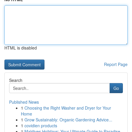
HTML is disabled
Report Page
Search
Go
Published News
1
Choosing the Right Washer and Dryer for Your
Home
1
Grow Sustainably: Organic Gardening Advice...
1
covidien products
1
Maldives Holidays: Your Ultimate Guide to Paradise