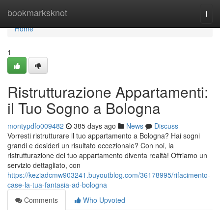
Home
bookmarksknot
Togg
navi
Home
1
Ristrutturazione Appartamenti:
il Tuo Sogno a Bologna
montypdfo009482
385 days ago
News
Discuss
Vorresti ristrutturare il tuo appartamento a Bologna? Hai sogni
grandi e desideri un risultato eccezionale? Con noi, la
ristrutturazione del tuo appartamento diventa realtà! Offriamo un
servizio dettagliato, con
https://keziadcmw903241.buyoutblog.com/36178995/rifacimento-
case-la-tua-fantasia-ad-bologna
Comments
Who Upvoted