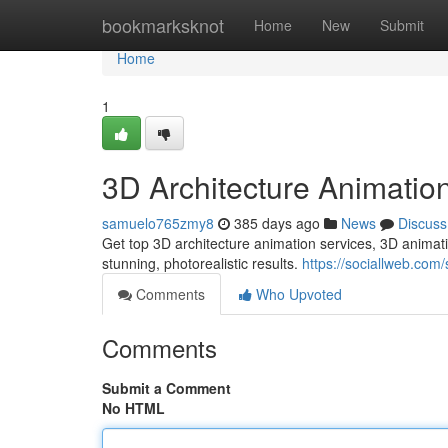
Home
bookmarksknot
Home
New
Submit
Home
1
3D Architecture Animatio
samuelo765zmy8
385 days ago
News
Discuss
Get top 3D architecture animation services, 3D animati
stunning, photorealistic results.
https://sociallweb.com
Comments
Who Upvoted
Comments
Submit a Comment
No HTML