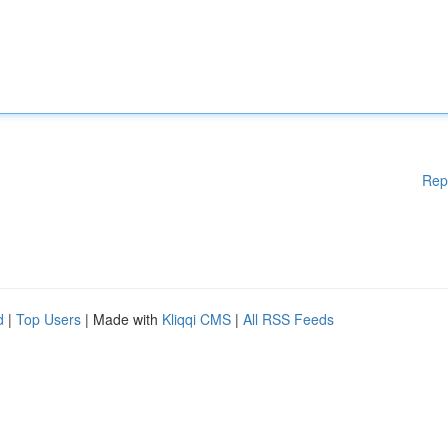
Rep
d
|
Top Users
| Made with
Kliqqi CMS
|
All RSS Feeds