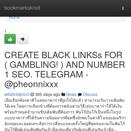
Home
bookmarksknot
Togg
navi
Home
1
CREATE BLACK LINKSs FOR
( GAMBLING! ) AND NUMBER
1 SEO. TELEGRAM -
@pheonnixxx
willal048phx3
385 days ago
News
Discuss
เมื่อเลือกห้องคาสิโนสดบาคาร่าที่ถูกใจได้แล้ว สามารถเริ่มวางเดิมพัน
ได้เลย โดยการเลือกข้างที่ต้องการพนันตามวิธีเล่นบาคาร่าให้ได้เงิน
พร้อมกำหนดจำนวนชิปเดิมพันที่ต้องการ พันโก้บันโก้เป็นหนึ่งในรูป
แบบบาคาร่าที่ได้รับความนิยมมากที่สุดซึ่งมักพบในคาสิโนของอเมริกา
อังกฤษและออสเตรเลียการเปลี่ยนแปลงครั้งใหญ่ที่สุดของเกมในพันโก้
บันโก้คือผู้เล่นเดิมพันกับเจ้ามือเช่นเดียวกับผู้เล่นที่เล่นกับเจ้ามือ...