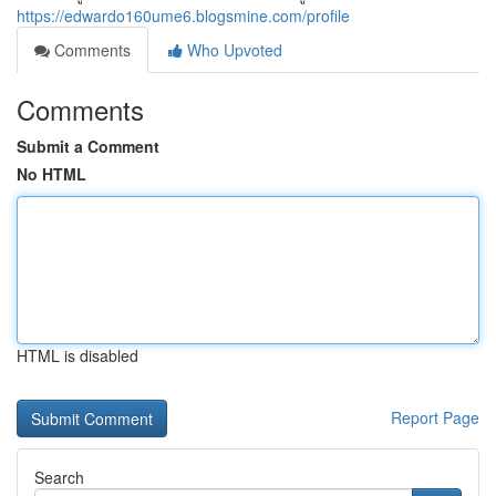
https://edwardo160ume6.blogsmine.com/profile
Comments
Who Upvoted
Comments
Submit a Comment
No HTML
HTML is disabled
Report Page
Search