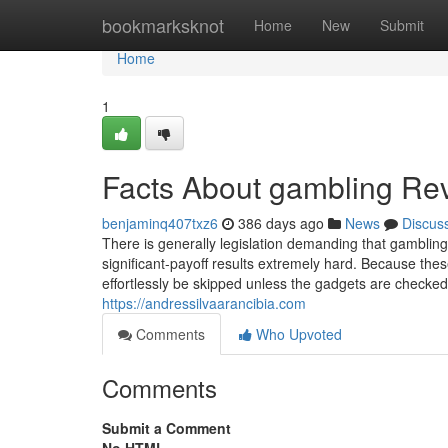
Home
bookmarksknot
Home
New
Submit
Home
1
Facts About gambling Re
benjaminq407txz6
386 days ago
News
Discus
There is generally legislation demanding that gamblin
significant-payoff results extremely hard. Because thes
effortlessly be skipped unless the gadgets are checked th
https://andressilvaarancibia.com
Comments
Who Upvoted
Comments
Submit a Comment