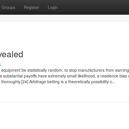
Groups
Register
Login
vealed
s
g equipment be statistically random, to stop manufacturers from earni
e substantial payoffs have extremely small likelihood, a residence bias
oroughly.[24] Arbitrage betting is a theoretically possibility-c...