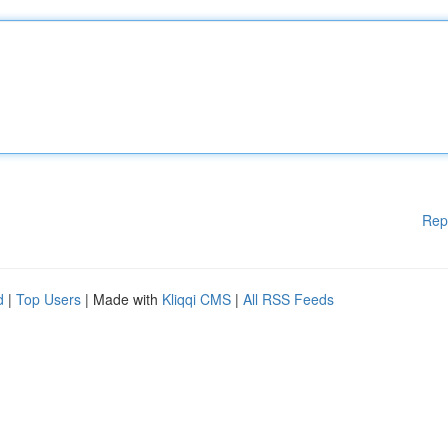
Rep
d
|
Top Users
| Made with
Kliqqi CMS
|
All RSS Feeds