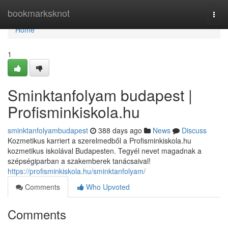
Home
bookmarksknot
Togg
navi
Home
1
Sminktanfolyam budapest |
Profisminkiskola.hu
sminktanfolyambudapest
388 days ago
News
Discuss
Kozmetikus karriert a szerelmedből a Profisminkiskola.hu
kozmetikus iskolával Budapesten. Tegyél nevet magadnak a
szépségiparban a szakemberek tanácsaival!
https://profisminkiskola.hu/sminktanfolyam/
Comments
Who Upvoted
Comments