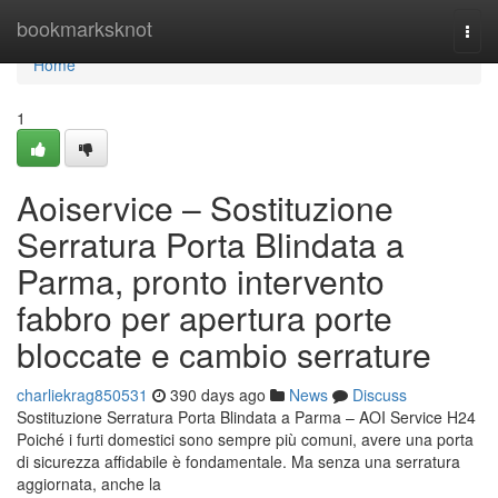
Home
bookmarksknot
Togg
navi
Home
1
Aoiservice – Sostituzione
Serratura Porta Blindata a
Parma, pronto intervento
fabbro per apertura porte
bloccate e cambio serrature
charliekrag850531
390 days ago
News
Discuss
Sostituzione Serratura Porta Blindata a Parma – AOI Service H24
Poiché i furti domestici sono sempre più comuni, avere una porta
di sicurezza affidabile è fondamentale. Ma senza una serratura
aggiornata, anche la