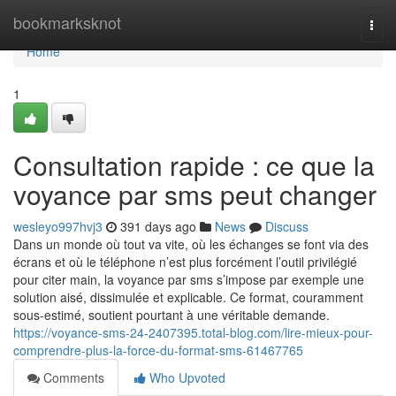
Home
bookmarksknot
Togg
navi
Home
1
Consultation rapide : ce que la
voyance par sms peut changer
wesleyo997hvj3
391 days ago
News
Discuss
Dans un monde où tout va vite, où les échanges se font via des
écrans et où le téléphone n’est plus forcément l’outil privilégié
pour citer main, la voyance par sms s’impose par exemple une
solution aisé, dissimulée et explicable. Ce format, couramment
sous-estimé, soutient pourtant à une véritable demande.
https://voyance-sms-24-2407395.total-blog.com/lire-mieux-pour-
comprendre-plus-la-force-du-format-sms-61467765
Comments
Who Upvoted