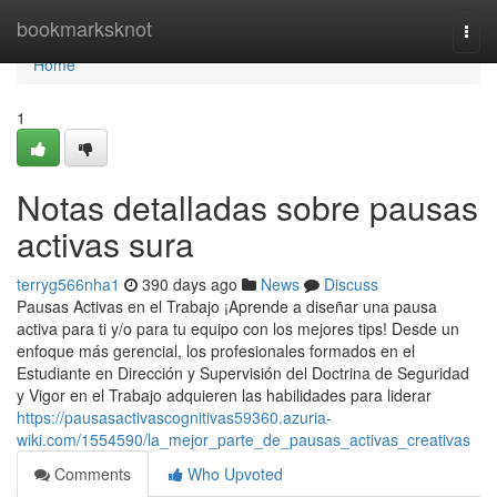
Home
bookmarksknot
Togg
navi
Home
1
Notas detalladas sobre pausas
activas sura
terryg566nha1
390 days ago
News
Discuss
Pausas Activas en el Trabajo ¡Aprende a diseñar una pausa
activa para ti y/o para tu equipo con los mejores tips! Desde un
enfoque más gerencial, los profesionales formados en el
Estudiante en Dirección y Supervisión del Doctrina de Seguridad
y Vigor en el Trabajo adquieren las habilidades para liderar
https://pausasactivascognitivas59360.azuria-
wiki.com/1554590/la_mejor_parte_de_pausas_activas_creativas
Comments
Who Upvoted