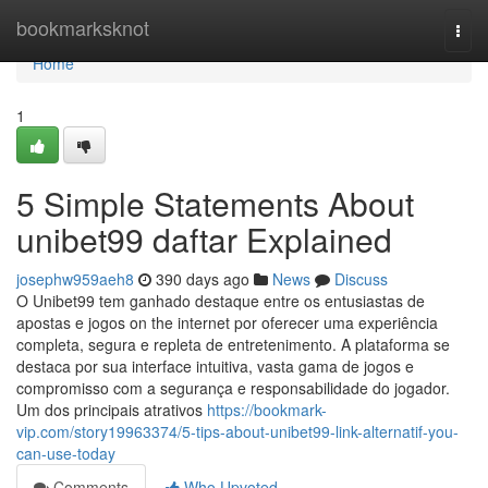
Home
bookmarksknot
Togg
navi
Home
1
5 Simple Statements About
unibet99 daftar Explained
josephw959aeh8
390 days ago
News
Discuss
O Unibet99 tem ganhado destaque entre os entusiastas de
apostas e jogos on the internet por oferecer uma experiência
completa, segura e repleta de entretenimento. A plataforma se
destaca por sua interface intuitiva, vasta gama de jogos e
compromisso com a segurança e responsabilidade do jogador.
Um dos principais atrativos
https://bookmark-
vip.com/story19963374/5-tips-about-unibet99-link-alternatif-you-
can-use-today
Comments
Who Upvoted