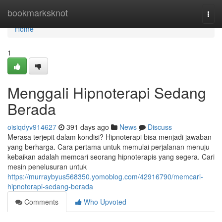
Home
bookmarksknot
Togg
navi
Home
1
Menggali Hipnoterapi Sedang
Berada
oisiqdyv914627
391 days ago
News
Discuss
Merasa terjepit dalam kondisi? Hipnoterapi bisa menjadi jawaban
yang berharga. Cara pertama untuk memulai perjalanan menuju
kebaikan adalah memcari seorang hipnoterapis yang segera. Cari
mesin penelusuran untuk
https://murraybyus568350.yomoblog.com/42916790/memcari-
hipnoterapi-sedang-berada
Comments
Who Upvoted