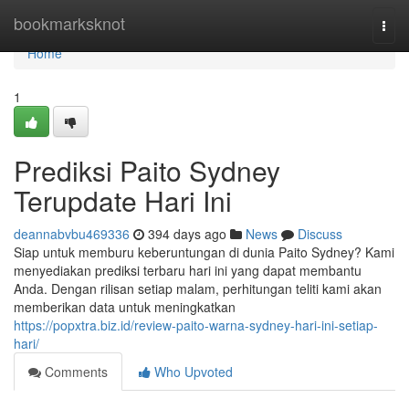
Home
bookmarksknot
Togg
navi
Home
1
Prediksi Paito Sydney
Terupdate Hari Ini
deannabvbu469336
394 days ago
News
Discuss
Siap untuk memburu keberuntungan di dunia Paito Sydney? Kami
menyediakan prediksi terbaru hari ini yang dapat membantu
Anda. Dengan rilisan setiap malam, perhitungan teliti kami akan
memberikan data untuk meningkatkan
https://popxtra.biz.id/review-paito-warna-sydney-hari-ini-setiap-
hari/
Comments
Who Upvoted