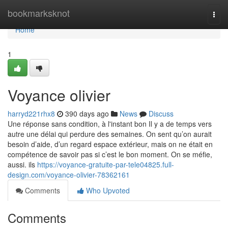
Home
bookmarksknot
Togg
navi
Home
1
Voyance olivier
harryd221rhx8
390 days ago
News
Discuss
Une réponse sans condition, à l'instant bon Il y a de temps vers
autre une délai qui perdure des semaines. On sent qu’on aurait
besoin d’aide, d’un regard espace extérieur, mais on ne était en
compétence de savoir pas si c’est le bon moment. On se méfie,
aussi. ils
https://voyance-gratuite-par-tele04825.full-
design.com/voyance-olivier-78362161
Comments
Who Upvoted
Comments