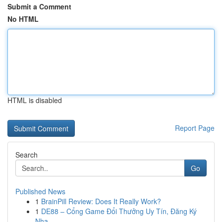
Submit a Comment
No HTML
HTML is disabled
Report Page
Search
Go
Published News
1
BrainPill Review: Does It Really Work?
1
DE88 – Cổng Game Đổi Thưởng Uy Tín, Đăng Ký
Nha...