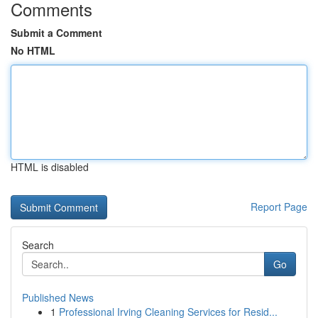
Comments
Submit a Comment
No HTML
HTML is disabled
Report Page
Search
Go
Published News
1
Professional Irving Cleaning Services for Resid...