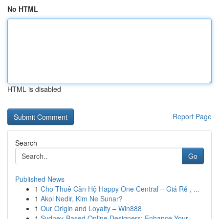
No HTML
HTML is disabled
Report Page
Search
Go
Published News
1
Cho Thuê Căn Hộ Happy One Central – Giá Rẻ , ...
1
Akol Nedir, Kim Ne Sunar?
1
Our Origin and Loyalty – Win888
1
Sydney-Based Online Designers: Enhance Your