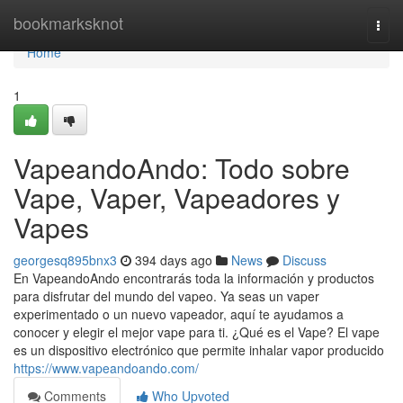
Home
bookmarksknot
Togg
navi
Home
1
VapeandoAndo: Todo sobre
Vape, Vaper, Vapeadores y
Vapes
georgesq895bnx3
394 days ago
News
Discuss
En VapeandoAndo encontrarás toda la información y productos
para disfrutar del mundo del vapeo. Ya seas un vaper
experimentado o un nuevo vapeador, aquí te ayudamos a
conocer y elegir el mejor vape para ti. ¿Qué es el Vape? El vape
es un dispositivo electrónico que permite inhalar vapor producido
https://www.vapeandoando.com/
Comments
Who Upvoted