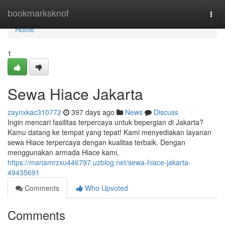
Home
bookmarksknot
Togg
navi
Home
1
Sewa Hiace Jakarta
zaynxkac310772
397 days ago
News
Discuss
Ingin mencari fasilitas terpercaya untuk bepergian di Jakarta?
Kamu datang ke tempat yang tepat! Kami menyediakan layanan
sewa Hiace terpercaya dengan kualitas terbaik. Dengan
menggunakan armada Hiace kami,
https://mariamrzxu446797.uzblog.net/sewa-hiace-jakarta-
49435691
Comments
Who Upvoted
Comments