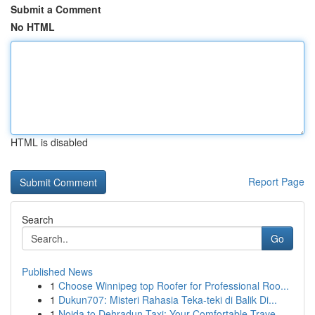
Submit a Comment
No HTML
HTML is disabled
Report Page
Search
Go
Published News
1
Choose Winnipeg top Roofer for Professional Roo...
1
Dukun707: Misteri Rahasia Teka-teki di Balik Di...
1
Noida to Dehradun Taxi: Your Comfortable Trave...