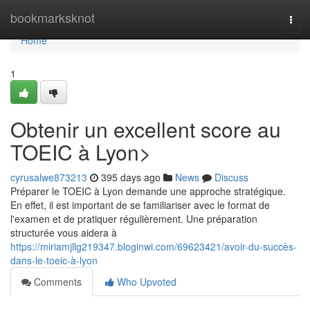
Home
bookmarksknot
Togg
navi
Home
1
Obtenir un excellent score au
TOEIC à Lyon>
cyrusalwe873213
395 days ago
News
Discuss
Préparer le TOEIC à Lyon demande une approche stratégique.
En effet, il est important de se familiariser avec le format de
l'examen et de pratiquer régulièrement. Une préparation
structurée vous aidera à
https://miriamjllg219347.bloginwi.com/69623421/avoir-du-succès-
dans-le-toeic-à-lyon
Comments
Who Upvoted