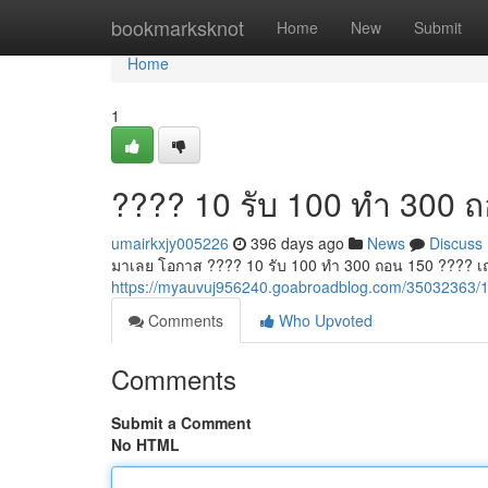
Home
bookmarksknot
Home
New
Submit
Home
1
???? 10 รับ 100 ทำ 300 
umairkxjy005226
396 days ago
News
Discuss
มาเลย โอกาส ???? 10 รับ 100 ทำ 300 ถอน 150 ???? เถอะ 
https://myauvuj956240.goabroadblog.com/35032363/
Comments
Who Upvoted
Comments
Submit a Comment
No HTML