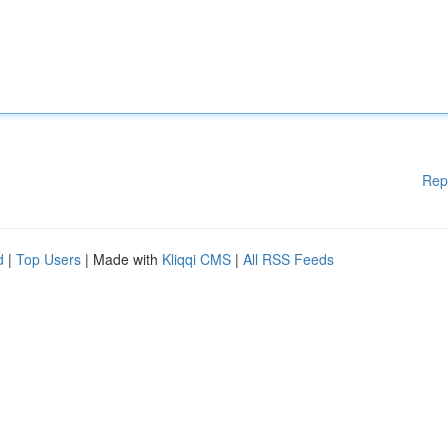
Rep
d
|
Top Users
| Made with
Kliqqi CMS
|
All RSS Feeds