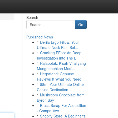
Search
Go
Published News
1
Derila Ergo Pillow: Your
Ultimate Neck Pain Sol...
1
Cracking EE88: An Deep
Investigation Into The E...
1
Rajabotak: Kisah Viral yang
Menghebohkan Medi...
1
Herpafend: Genuine
Reviews & What You Need ...
1
88m: Your Ultimate Online
Casino Destination
1
Mushroom Chocolate from
Byron Bay
1
Brass Scrap For Acquisition
- Competitive ...
1
Shopify Store: A Beginner's