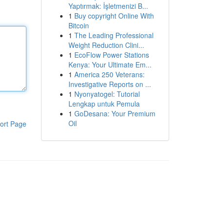
Yaptırmak: İşletmenizi B...
1
Buy copyright Online With
Bitcoin
1
The Leading Professional
Weight Reduction Clini...
1
EcoFlow Power Stations
Kenya: Your Ultimate Em...
1
America 250 Veterans:
Investigative Reports on ...
1
Nyonyatogel: Tutorial
Lengkap untuk Pemula
1
GoDesana: Your Premium
Oil
ort Page