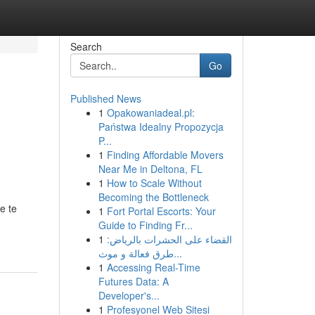
Search
Go
Published News
1
Opakowaniadeal.pl:
Państwa Idealny Propozycja
P...
1
Finding Affordable Movers
Near Me in Deltona, FL
1
How to Scale Without
Becoming the Bottleneck
e te
1
Fort Portal Escorts: Your
Guide to Finding Fr...
1
القضاء على الحشرات بالرياض:
طرق فعالة و موث...
1
Accessing Real-Time
Futures Data: A
Developer's...
1
Profesyonel Web Sitesi