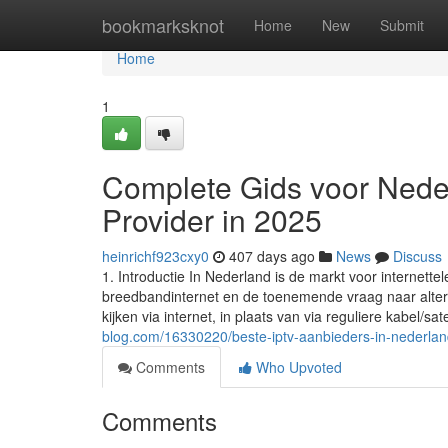
Home
bookmarksknot
Home
New
Submit
Home
1
Complete Gids voor Nede
Provider in 2025
heinrichf923cxy0
407 days ago
News
Discuss
1. Introductie In Nederland is de markt voor internette
breedbandinternet en de toenemende vraag naar alterna
kijken via internet, in plaats van via reguliere kabel/sate
blog.com/16330220/beste-iptv-aanbieders-in-nederla
Comments
Who Upvoted
Comments