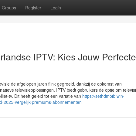
Groups
Register
Login
rlandse IPTV: Kies Jouw Perfecte
levisie de afgelopen jaren flink gegroeid, dankzij de opkomst van
tieve televisieoplossingen. IPTV biedt gebruikers de optie om televisi
lliet-tv. Dit heeft geleid tot een variatie van
https://sethdmoib.win-
nd-2025-vergelijk-premiums-abonnementen