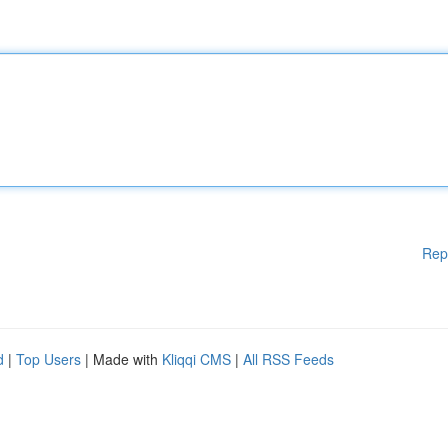
Rep
d
|
Top Users
| Made with
Kliqqi CMS
|
All RSS Feeds