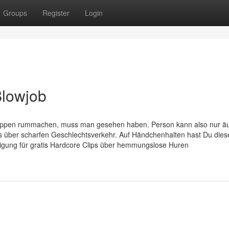
Groups
Register
Login
Blowjob
ppen rummachen, muss man gesehen haben. Person kann also nur ä
ips über scharfen Geschlechtsverkehr. Auf Händchenhalten hast Du die
igung für gratis Hardcore Clips über hemmungslose Huren