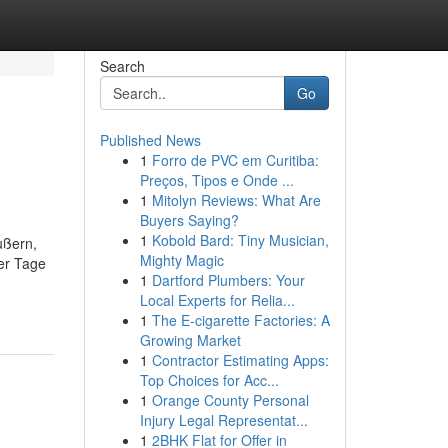
Search
Go
Published News
1
Forro de PVC em Curitiba:
Preços, Tipos e Onde ...
1
Mitolyn Reviews: What Are
Buyers Saying?
1
Kobold Bard: Tiny Musician,
ußern,
Mighty Magic
ser Tage
1
Dartford Plumbers: Your
Local Experts for Relia...
1
The E-cigarette Factories: A
Growing Market
1
Contractor Estimating Apps:
Top Choices for Acc...
1
Orange County Personal
Injury Legal Representat...
1
2BHK Flat for Offer in