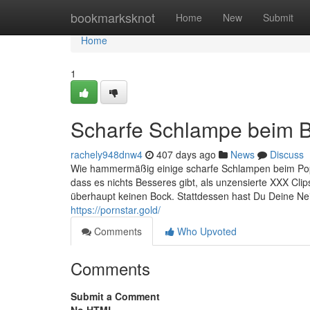
Home
bookmarksknot
Home
New
Submit
Home
1
Scharfe Schlampe beim 
rachely948dnw4
407 days ago
News
Discuss
Wie hammermäßig einige scharfe Schlampen beim Po
dass es nichts Besseres gibt, als unzensierte XXX Cl
überhaupt keinen Bock. Stattdessen hast Du Deine Ne
https://pornstar.gold/
Comments
Who Upvoted
Comments
Submit a Comment