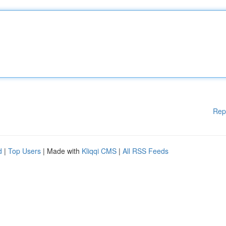
Rep
d
|
Top Users
| Made with
Kliqqi CMS
|
All RSS Feeds