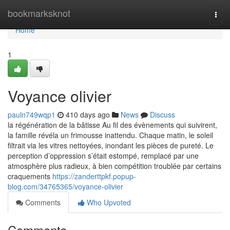
Home
bookmarksknot
Togg
navi
Home
1
Voyance olivier
pauln749wqp1
410 days ago
News
Discuss
la régénération de la bâtisse Au fil des évènements qui suivirent,
la famille révéla un frimousse inattendu. Chaque matin, le soleil
filtrait via les vitres nettoyées, inondant les pièces de pureté. Le
perception d’oppression s’était estompé, remplacé par une
atmosphère plus radieux, à bien compétition troublée par certains
craquements
https://zanderttpkf.popup-
blog.com/34765365/voyance-olivier
Comments
Who Upvoted
Comments