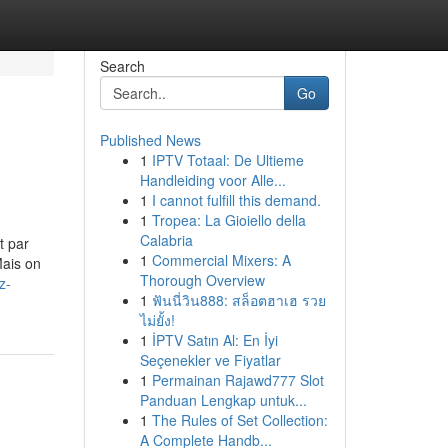
Search
Go
Published News
1
IPTV Totaal: De Ultieme
Handleiding voor Alle...
1
I cannot fulfill this demand.
1
Tropea: La Gioiello della
Calabria
t par
1
Commercial Mixers: A
Mais on
Thorough Overview
z-
1
ฟันนี่วิน888: สล็อตฮาเฮ รวย
ไม่ยั้ง!
1
İPTV Satın Al: En İyi
Seçenekler ve Fiyatlar
1
Permainan Rajawd777 Slot
Panduan Lengkap untuk...
1
The Rules of Set Collection:
A Complete Handb...