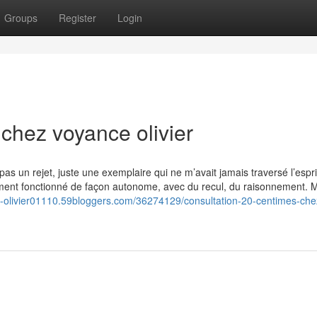
Groups
Register
Login
chez voyance olivier
 pas un rejet, juste une exemplaire qui ne m’avait jamais traversé l’espri
ement fonctionné de façon autonome, avec du recul, du raisonnement. 
e-olivier01110.59bloggers.com/36274129/consultation-20-centimes-che