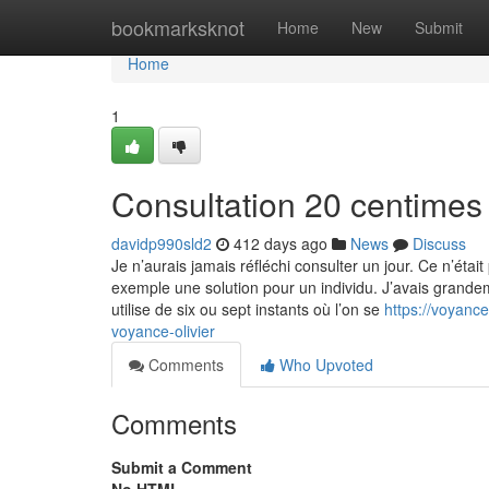
Home
bookmarksknot
Home
New
Submit
Home
1
Consultation 20 centimes 
davidp990sld2
412 days ago
News
Discuss
Je n’aurais jamais réfléchi consulter un jour. Ce n’était
exemple une solution pour un individu. J’avais grand
utilise de six ou sept instants où l’on se
https://voyanc
voyance-olivier
Comments
Who Upvoted
Comments
Submit a Comment