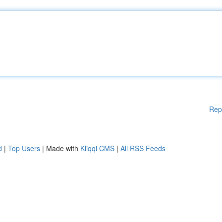
Rep
d
|
Top Users
| Made with
Kliqqi CMS
|
All RSS Feeds